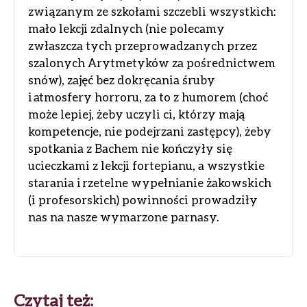
związanym ze szkołami szczebli wszystkich:
mało lekcji zdalnych (nie polecamy
zwłaszcza tych przeprowadzanych przez
szalonych Arytmetyków za pośrednictwem
snów), zajęć bez dokręcania śruby
i atmosfery horroru, za to z humorem (choć
może lepiej, żeby uczyli ci, którzy mają
kompetencje, nie podejrzani zastępcy), żeby
spotkania z Bachem nie kończyły się
ucieczkami z lekcji fortepianu, a wszystkie
starania i rzetelne wypełnianie żakowskich
(i profesorskich) powinności prowadziły
nas na nasze wymarzone parnasy.
Nawigacja
Czytaj też: