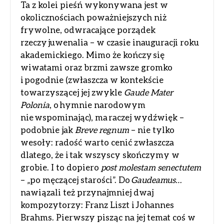
Ta z kolei pieśń wykonywana jest w
okolicznościach poważniejszych niż
frywolne, odwracające porządek
rzeczy juwenalia – w czasie inauguracji roku
akademickiego. Mimo że kończy się
wiwatami oraz brzmi zawsze gromko
i pogodnie (zwłaszcza w kontekście
towarzyszącej jej zwykle
Gaude Mater
Polonia
, o hymnie narodowym
nie wspominając), ma raczej wydźwięk –
podobnie jak
Breve regnum
– nie tylko
wesoły: radość warto cenić zwłaszcza
dlatego, że i tak wszyscy skończymy w
grobie. I to dopiero
post molestam senectutem
– „po męczącej starości”. Do
Gaudeamus…
nawiązali też przynajmniej dwaj
kompozytorzy: Franz Liszt i Johannes
Brahms. Pierwszy pisząc na jej temat coś w