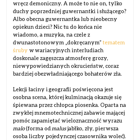
wręcz demoniczny. A może to nie on, tylko
duchy poprzedniej guwernantki i służącego?
Albo obecna guwernantka lub nieobecny
opiekun dzieci? Nic tu do końca nie
wiadomo, a muzyka, na czele z
dwunastotonowym „dokręcanym”
tematem
śruby
w wariacyjnych interludiach
doskonale zagęszcza atmosferę grozy,
niewypowiedzianych okrucieństw, coraz
bardziej obezwładniającego bohaterów zła.
Lekcji łaciny i geografii poświęcona jest
osobna scena, której kulminacją okazuje się
śpiewana przez chłopca piosenka. Oparta na
zwykłej mnemotechnicznej zabawie mającej
pomóc zapamiętać wieloznaczność wyrazu
malo
(forma od
malus
jabłko, zły, pierwsza
osoba liczby pojedynczej czasownika woleć).