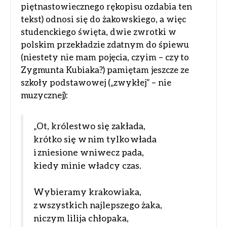
piętnastowiecznego rękopisu ozdabia ten
tekst) odnosi się do żakowskiego, a więc
studenckiego święta, dwie zwrotki w
polskim przekładzie zdatnym do śpiewu
(niestety nie mam pojęcia, czyim – czy to
Zygmunta Kubiaka?) pamiętam jeszcze ze
szkoły podstawowej („zwykłej” – nie
muzycznej):
„Ot, królestwo się zakłada,
krótko się w nim tylko włada
i zniesione wniwecz pada,
kiedy minie władcy czas.
Wybieramy krakowiaka,
z wszystkich najlepszego żaka,
niczym lilija chłopaka,