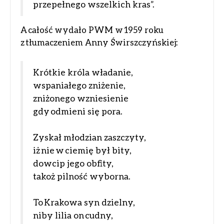
przepełnego wszelkich kras”.
A całość wydało PWM w 1959 roku
z tłumaczeniem Anny Świrszczyńskiej:
Krótkie króla władanie,
wspaniałego zniżenie,
zniżonego wzniesienie
gdy odmieni się pora.
Zyskał młodzian zaszczyty,
iż nie w ciemię był bity,
dowcip jego obfity,
takoż pilność wyborna.
To Krakowa syn dzielny,
niby lilia on cudny,