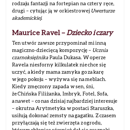
rodzaju fantazji na fortepian na cztery ręce,
drugi – cytując ją w orkiestrowej
Uwerturze
akademickiej
.
Maurice Ravel –
Dziecko i czary
Ten utwór zawsze przypominał mi inną
magiczno-dziecięcą kompozycję –
Ucznia
czarnoksiężnika
Paula Dukasa. W operze
Ravela niesforny kilkulatek nie chce się
uczyć, a kiedy mama zamyka go za karę
w jego pokoju – wyżywa się na meblach.
Kiedy zmęczony zapada w sen, śni,
że Chińska Filiżanka, Imbryk, Fotel, Sofa,
a nawet – co nas dzisiaj najbardziej interesuje
– okrutna Arytmetyka w postaci Staruszka,
usiłują dokonać zemsty na gagatku. Z czasem
przyłączają się też zwierzęta z ogrodu,
którym chłopiec również dał się we znaki.