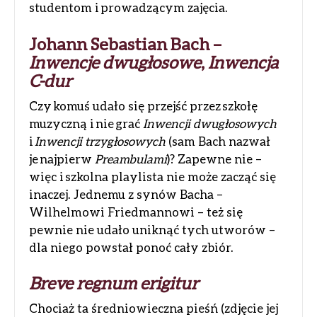
studentom i prowadzącym zajęcia.
Johann Sebastian Bach –
Inwencje dwugłosowe
,
Inwencja
C-dur
Czy komuś udało się przejść przez szkołę
muzyczną i nie grać
Inwencji dwugłosowych
i
Inwencji trzygłosowych
(sam Bach nazwał
je najpierw
Preambulami
)? Zapewne nie –
więc i szkolna playlista nie może zacząć się
inaczej. Jednemu z synów Bacha –
Wilhelmowi Friedmannowi – też się
pewnie nie udało uniknąć tych utworów –
dla niego powstał ponoć cały zbiór.
Breve regnum erigitur
Chociaż ta średniowieczna pieśń (zdjęcie jej