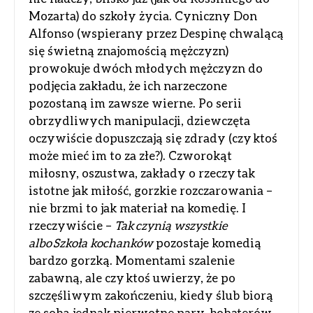
Mozarta) do szkoły życia. Cyniczny Don
Alfonso (wspierany przez Despinę chwalącą
się świetną znajomością mężczyzn)
prowokuje dwóch młodych mężczyzn do
podjęcia zakładu, że ich narzeczone
pozostaną im zawsze wierne. Po serii
obrzydliwych manipulacji, dziewczęta
oczywiście dopuszczają się zdrady (czy ktoś
może mieć im to za złe?). Czworokąt
miłosny, oszustwa, zakłady o rzeczy tak
istotne jak miłość, gorzkie rozczarowania –
nie brzmi to jak materiał na komedię. I
rzeczywiście –
Tak czynią wszystkie
albo Szkoła kochanków
pozostaje komedią
bardzo gorzką. Momentami szalenie
zabawną, ale czy ktoś uwierzy, że po
szczęśliwym zakończeniu, kiedy ślub biorą
ze sobą jednak pierwotne pary, bohaterów