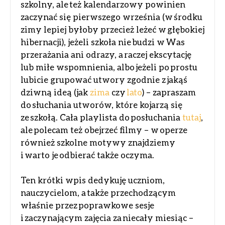
szkolny, ale też kalendarzowy powinien
zaczynać się pierwszego września (w środku
zimy lepiej byłoby przecież leżeć w głębokiej
hibernacji), jeżeli szkoła nie budzi w Was
przerażania ani odrazy, a raczej ekscytację
lub miłe wspomnienia, albo jeżeli po prostu
lubicie grupować utwory zgodnie z jakąś
dziwną ideą (jak
zima
czy
lato
) – zapraszam
do słuchania utworów, które kojarzą się
ze szkołą. Cała playlista do posłuchania
tutaj
,
ale polecam też obejrzeć filmy – w operze
również szkolne motywy znajdziemy
i warto je odbierać także oczyma.
Ten krótki wpis dedykuję uczniom,
nauczycielom, a także przechodzącym
właśnie przez poprawkowe sesje
i zaczynającym zajęcia za niecały miesiąc –