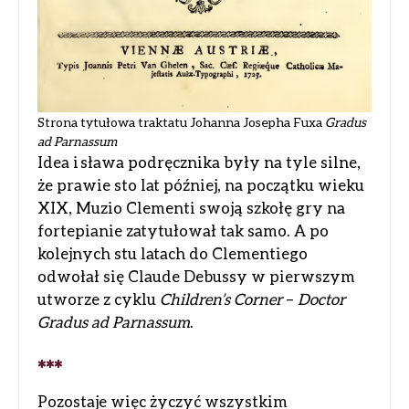
Strona tytułowa traktatu Johanna Josepha Fuxa
Gradus
ad Parnassum
Idea i sława podręcznika były na tyle silne,
że prawie sto lat później, na początku wieku
XIX, Muzio Clementi swoją szkołę gry na
fortepianie zatytułował tak samo. A po
kolejnych stu latach do Clementiego
odwołał się Claude Debussy w pierwszym
utworze z cyklu
Children’s Corner
–
Doctor
Gradus ad Parnassum
.
***
Pozostaje więc życzyć wszystkim