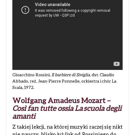
Gioacchino Rossini,
Il barbiere di Siviglia
, dyr. Claudio
Abbado, reż. Jean-Pierre Ponnelle, orkiestra i chór La
Scala, 1972.
Wolfgang Amadeus Mozart –
Così fan tutte ossia La scuola degli
amanti
Z takiej lekcji, na której muzyki raczej się nikt
nie nauczy, blisko już (jak od Rossiniego do