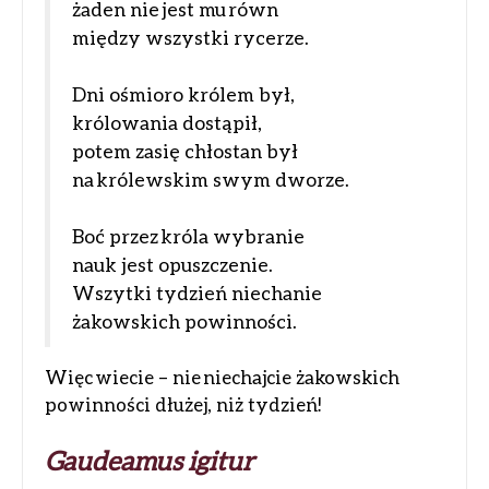
żaden nie jest mu równ
między wszystki rycerze.
Dni ośmioro królem był,
królowania dostąpił,
potem zasię chłostan był
na królewskim swym dworze.
Boć przez króla wybranie
nauk jest opuszczenie.
Wszytki tydzień niechanie
żakowskich powinności.
Więc wiecie – nie niechajcie żakowskich
powinności dłużej, niż tydzień!
Gaudeamus igitur