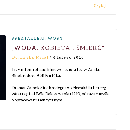
Czytaj
→
,
SPEKTAKLE
UTWORY
„WODA, KOBIETA I ŚMIERĆ”
Dominika Micał
/
4 lutego 2020
Trzy interpretacje filmowe jeziora łez w Zamku
Sinobrodego Béli Bartóka.
Dramat Zamek Sinobrodego (A kékszakállú herceg
vára) napisał Béla Balazs w roku 1910, od razu z myślą
o opracowaniu muzycznym…