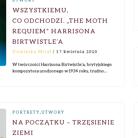
UTWORY
WSZYSTKIEMU,
CO ODCHODZI. „THE MOTH
REQUIEM” HARRISONA
BIRTWISTLE’A
Dominika Micał
/
17 kwietnia 2020
W twórczości Harrisona Birtwistle’a, brytyjskiego
kompozytora urodzonego w 1934 roku, trudno…
,
PORTRETY
UTWORY
NA POCZĄTKU – TRZĘSIENIE
ZIEMI