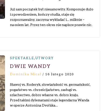
Już sam początek był niesamowity. Komponuje dużo
i z powodzeniem, kończy studia, staje się
rozpoznawalny, zaczyna wykładać i… milknie –
na osiem lat. Przez ten okres nie napisze prawie nic.
,
SPEKTAKLE
UTWORY
DWIE WANDY
Dominika Micał
/
16 lutego 2020
Sławoj vs. Roderyk, słowiańskość vs. germańskość,
pogaństwo vs. chrześcijaństwo, zasługi vs.
szlachectwo, dobro własne vs. dobro kraju.
Przed takimi dylematami staje legendarna Wanda
w operze Antonína Dvořáka…