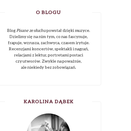
O BLOGU
Blog
Pisane ze słuchu
powstał dzięki muzyce.
Dzielimy się na nim tym, co nas fascynuje,
frapuje, wzrusza, zachwyca, czasem irytuje.
Recenzjami koncertów, spektakli i nagrań,
relacjami z lektur, portretami postaci
czy utworów. Zwykle na poważnie,
ale niekiedy bez zobowiązań.
KAROLINA DĄBEK