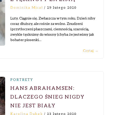
Dominika Micał
/
29 lutego 2020
Luty. Ciągnie się. Zwłaszcza w tym roku. Dzień niby
coraz dłuższy, ale rośnie za wolno. Znudzeni
i przytłoczeni płaszczami, ciemnością, szarością,
zwykle tęsknimy do wiosny (chyba że jesteśmy jak
bohater piosenki…
Czytaj
→
PORTRETY
HANS ABRAHAMSEN:
DLACZEGO ŚNIEG NIGDY
NIE JEST BIAŁY
Karolina Dąbek
/
23 lutego 2020