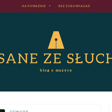
NA POWAŻNIE
BEZ ZOBOWIAZAŃ
ISANE ZE SŁUC
blog o muzyce