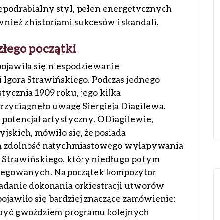
epodrabialny styl, pełen energetycznych
nież z historiami sukcesów i skandali.
 złego początki
pojawiła się niespodziewanie
 Igora Strawińskiego. Podczas jednego
stycznia 1909 roku, jego kilka
ciągnęło uwagę Siergieja Diagilewa,
 potencjał artystyczny. O Diagilewie,
jskich, mówiło się, że posiada
ną zdolność natychmiastowego wyłapywania
o Strawińskiego, który niedługo po tym
rotegowanych. Na początek kompozytor
 zadanie dokonania orkiestracji utworów
 pojawiło się bardziej znaczące zamówienie:
 być gwoździem programu kolejnych