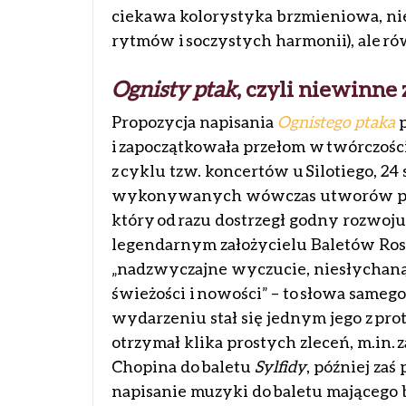
ciekawa kolorystyka brzmieniowa, ni
rytmów i soczystych harmonii), ale rów
Ognisty ptak
, czyli niewinne
Propozycja napisania
Ognistego ptaka
i zapoczątkowała przełom w twórczości
z cyklu tzw. koncertów u Silotiego, 24 
wykonywanych wówczas utworów przy
który od razu dostrzegł godny rozwoju
legendarnym założycielu Baletów Rosy
„nadzwyczajne wyczucie, niesłycha
świeżości i nowości” – to słowa sameg
wydarzeniu stał się jednym jego z p
otrzymał klika prostych zleceń, m.in.
Chopina do baletu
Sylfidy
, później zaś
napisanie muzyki do baletu mającego