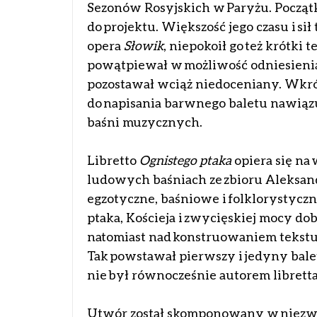
Sezonów Rosyjskich w Paryżu. Początk
do projektu. Większość jego czasu i s
opera
Słowik
, niepokoił go też krótki 
powątpiewał w możliwość odniesienia
pozostawał wciąż niedoceniany. Wkró
do napisania barwnego baletu nawiązu
baśni muzycznych.
Libretto
Ognistego ptaka
opiera się na
ludowych baśniach ze zbioru Aleksan
egzotyczne, baśniowe i folklorystyczn
ptaka, Kościeja i zwycięskiej mocy dob
natomiast nad konstruowaniem tekstu
Tak powstawał pierwszy i jedyny bal
nie był równocześnie autorem libretta
Utwór został skomponowany w niezwyk