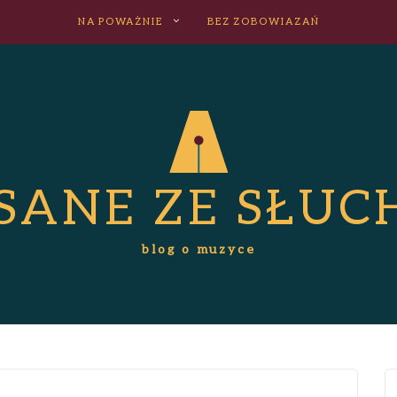
NA POWAŻNIE
BEZ ZOBOWIAZAŃ
ISANE ZE SŁUC
blog o muzyce