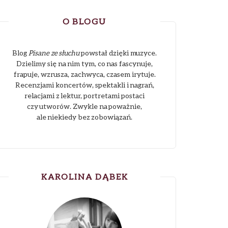
O BLOGU
Blog
Pisane ze słuchu
powstał dzięki muzyce.
Dzielimy się na nim tym, co nas fascynuje,
frapuje, wzrusza, zachwyca, czasem irytuje.
Recenzjami koncertów, spektakli i nagrań,
relacjami z lektur, portretami postaci
czy utworów. Zwykle na poważnie,
ale niekiedy bez zobowiązań.
KAROLINA DĄBEK