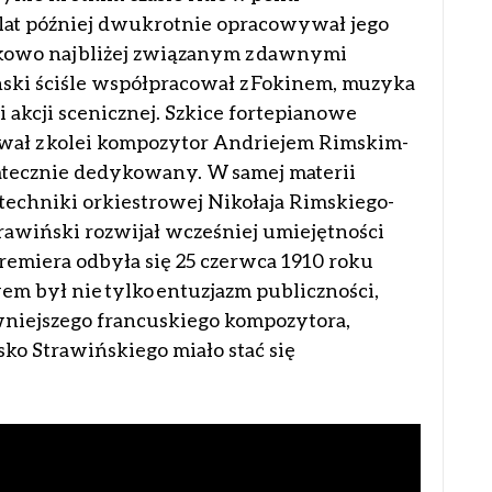
 lat później dwukrotnie opracowywał jego
nkowo najbliżej związanym z dawnymi
ski ściśle współpracował z Fokinem, muzyka
 akcji scenicznej. Szkice fortepianowe
wał z kolei kompozytor Andriejem Rimskim-
atecznie dedykowany. W samej materii
echniki orkiestrowej Nikołaja Rimskiego-
trawiński rozwijał wcześniej umiejętności
remiera odbyła się 25 czerwca 1910 roku
em był nie tylko entuzjazm publiczności,
awniejszego francuskiego kompozytora,
ko Strawińskiego miało stać się