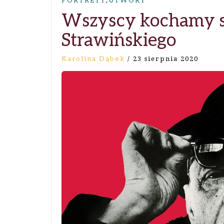
PORTRETY
UTWORY
Wszyscy kochamy sk
Strawińskiego
Karolina Dąbek
/
23 sierpnia 2020