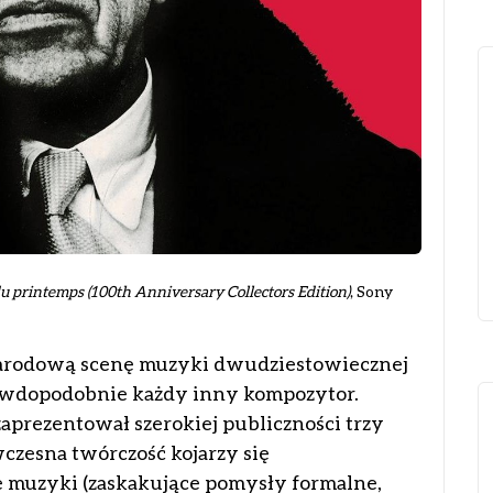
du printemps (100th Anniversary Collectors Edition)
, Sony
narodową scenę muzyki dwudziestowiecznej
rawdopodobnie każdy inny kompozytor.
zaprezentował szerokiej publiczności trzy
wczesna twórczość kojarzy się
e muzyki (zaskakujące pomysły formalne,