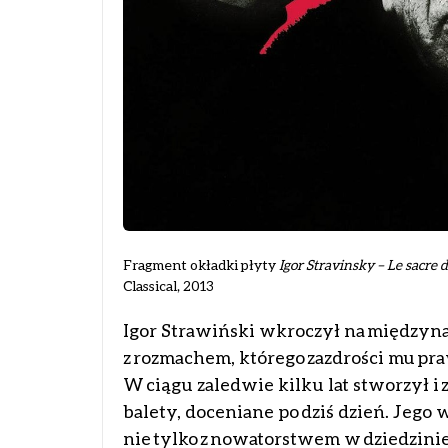
Fragment okładki płyty
Igor Stravinsky – Le sacre 
Classical, 2013
Igor Strawiński wkroczył na między
z rozmachem, którego zazdrości mu p
W ciągu zaledwie kilku lat stworzył i 
balety, doceniane po dziś dzień. Jego 
nie tylko z nowatorstwem w dziedzini