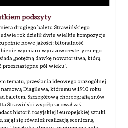
mutkiem podszyty
miera drugiego baletu Strawińskiego,
aledwie rok dzielił dwie wielkie kompozycje
pełnie nowe jakości: bitonalność,
głębienie wymiaru wyrazowo-estetycznego.
posiada „potężną dawkę nowatorstwa, którą
 przez następne pól wieku”.
m tematu, przesłania ideowego oraz ogólnej
a namową Diagilewa, któremu w 1910 roku
nad baletem. Szczegółową choreografią znów
retta Strawiński współpracował zaś
cz historii rosyjskiej i europejskiej sztuki,
 zajął się również realizacją sceniczną
iumami. Tematyka utworu inspirowana była