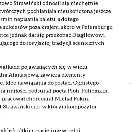
owo Strawiński odnosił się niechętnie
ił twórczych pochłaniała nieukończona jeszcze
termin napisania baletu, a do tego
 sukcesów poza krajem, skoro w Petersburgu
tce jednak dał się przekonać Diagilewowi
jącego do rosyjskiej tradycji scenicznych
 wątkach pojawiających się w wielu
dra Afanasjewa, zawiera elementy
e. Idee nawiązania do postaci Ognistego
ra i miłości podsunął poeta Piotr Potiomkin,
 pracował choreograf Michał Fokin.
et Strawińskiego, w którym kompozytor
.
le krótkim czasie i nie w pełni