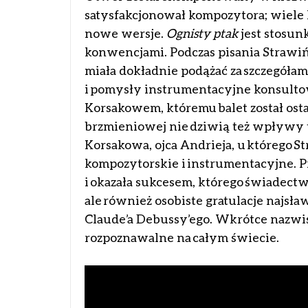
satysfakcjonował kompozytora; wiele
nowe wersje.
Ognisty ptak
jest stosu
konwencjami. Podczas pisania Strawiń
miała dokładnie podążać za szczegółami
i pomysły instrumentacyjne konsulto
Korsakowem, któremu balet został ost
brzmieniowej nie dziwią też wpływy t
Korsakowa, ojca Andrieja, u którego S
kompozytorskie i instrumentacyjne. P
i okazała sukcesem, którego świadectw
ale również osobiste gratulacje najsł
Claude’a Debussy’ego. Wkrótce nazwis
rozpoznawalne na całym świecie.