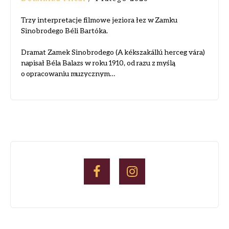
Trzy interpretacje filmowe jeziora łez w Zamku
Sinobrodego Béli Bartóka.
Dramat Zamek Sinobrodego (A kékszakállú herceg vára)
napisał Béla Balazs w roku 1910, od razu z myślą
o opracowaniu muzycznym…