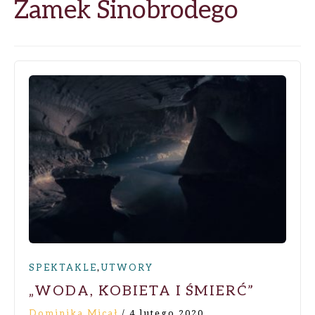
Zamek Sinobrodego
,
SPEKTAKLE
UTWORY
„WODA, KOBIETA I ŚMIERĆ”
Dominika Micał
/
4 lutego 2020