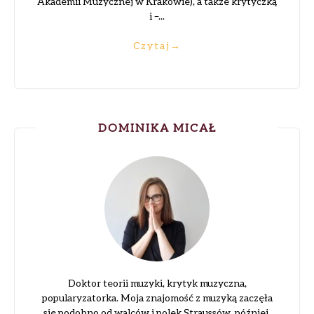
Akademii Muzycznej w Krakowie), a także krytyczką
i –...
Czytaj
→
DOMINIKA MICAŁ
Doktor teorii muzyki, krytyk muzyczna,
popularyzatorka. Moja znajomość z muzyką zaczęła
się podobno od walców i polek Straussów, później,