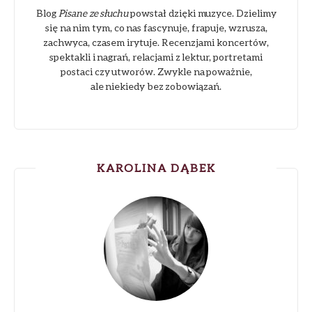
Blog
Pisane ze słuchu
powstał dzięki muzyce. Dzielimy
się na nim tym, co nas fascynuje, frapuje, wzrusza,
zachwyca, czasem irytuje. Recenzjami koncertów,
spektakli i nagrań, relacjami z lektur, portretami
postaci czy utworów. Zwykle na poważnie,
ale niekiedy bez zobowiązań.
KAROLINA DĄBEK