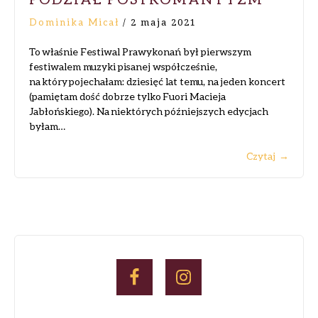
Dominika Micał
/
2 maja 2021
To właśnie Festiwal Prawykonań był pierwszym
festiwalem muzyki pisanej współcześnie,
na który pojechałam: dziesięć lat temu, na jeden koncert
(pamiętam dość dobrze tylko Fuori Macieja
Jabłońskiego). Na niektórych późniejszych edycjach
byłam…
Czytaj
→